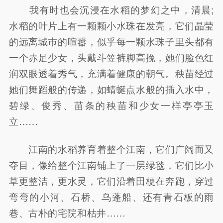
我有时也会沉浸在水稻的梦幻之中，清晨;
水稻的叶片上有一颗颗小水珠在发亮，它们晶莹
的远离城巿的喧嚣，似乎每一颗水珠子里头都有
一个赤足少女，头戴斗笠裤脚高挽，她们脸色红
润双眼透着秀气，充满着健康的朝气。秧苗经过
她们舞蹈般的传递，如蜻蜒点水般的插入水中，
碧绿、俊秀、苗条的秧苗和少女一样亭亭玉
立……
江南的水稻养育着整个江南，它们广阔而又
夺目，像给整个江南铺上了一层绿毯，它们比小
草更整洁，更水灵，它们沿着田梗在奔跑，穿过
弯弯的小河、石桥、乌蓬船、还有青石板的雨
巷、古朴的宅院和枯井……