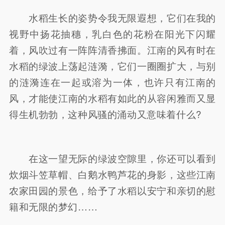
水稻生长的姿势令我无限遐想，它们在我的
视野中扬花抽穗，乳白色的花粉在阳光下闪耀
着，风吹过有一阵阵清香拂面。江南的风有时在
水稻的绿波上荡起涟漪，它们一圈圈扩大，与别
的涟漪连在一起或溶为一体，也许只有江南的
风，才能使江南的水稻有如此的从容闲雅而又显
得生机勃勃，这种风骚的涌动又意味着什么?
在这一望无际的绿波空隙里，你还可以看到
炊烟斗笠草帽、白鹅水鸭芦花的身影，这些江南
农家田园的景色，给予了水稻以安宁和亲切的慰
籍和无限的梦幻……